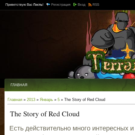
Приветствую Вас
Гость
!
Регистрация
Вход
RSS
ГЛАВНАЯ
Главная
»
2013
»
Январь
»
5
» The Story of Red Cloud
The Story of Red Cloud
Есть действительно много интересных и