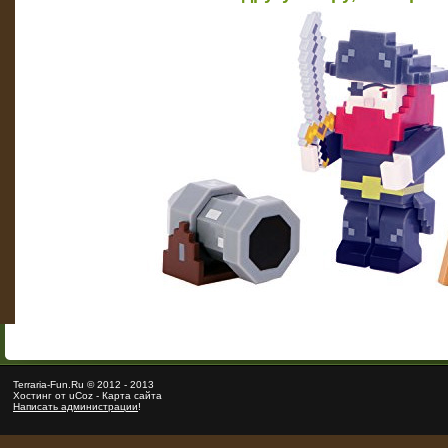
Terraria
-Fun.Ru ©
2012
-
2013
Хостинг от
uCoz
-
Карта сайта
Написать администрации
!