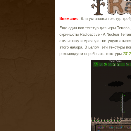
Внимание!
Для установки текстур тре
Еще один пак текстур для игры Terrari
скриншоты Radioactive - A Nuclear Terra
стилистику и мрачную гнетущую атмосфе
этого набора. В целом, эти текстуры п
рекомендуем опробовать текстуры
2012