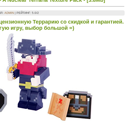
- A Nuclear Terraria Texture Pack - [3.8Mb]
ИЛ
:
ADMIN
|
РЕЙТИНГ
:
5.0
/
2
цензионную Террарию со скидкой и гарантией.
гую игру, выбор большой =)