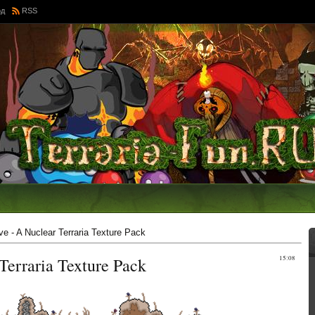
од
RSS
e - A Nuclear Terraria Texture Pack
Terraria Texture Pack
15:08