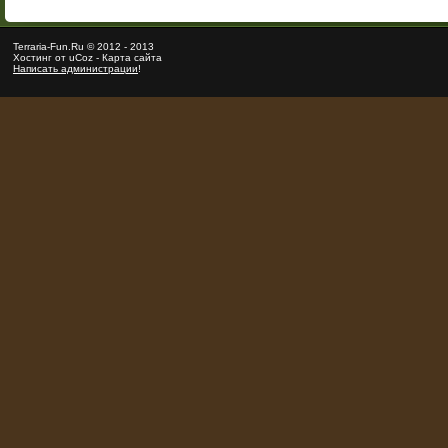
Terraria
-Fun.Ru ©
2012
-
2013
Хостинг от
uCoz
-
Карта сайта
Написать администрации
!