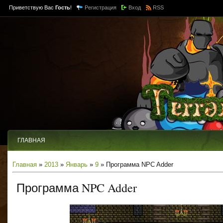
Приветствую Вас
Гость
!
Регистрация
Вход
RSS
ГЛАВНАЯ
Главная
»
2013
»
Январь
»
9
» Программа NPC Adder
Программа NPC Adder