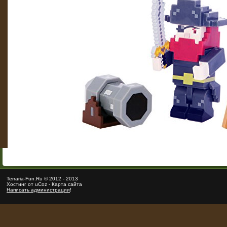
Terraria
-Fun.Ru ©
2012
-
2013
Хостинг от
uCoz
-
Карта сайта
Написать администрации
!