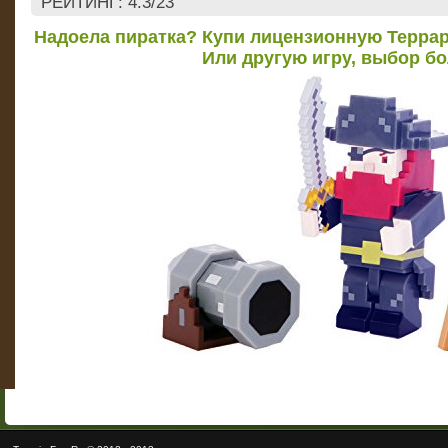
РЕЙТИНГ
:
4.3
/
23
Надоела пиратка? Купи лицензионную Террар
Или другую игру, выбор б