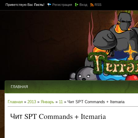
Приветствую Вас
Гость
!
Регистрация
Вход
RSS
ГЛАВНАЯ
Главная
»
2013
»
Январь
»
11
» Чит SPT Commands + Itemaria
Чит SPT Commands + Itemaria