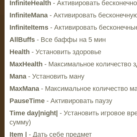
InfiniteHealth
- Активировать бесконечно
InfiniteMana
- Активировать бесконечну
InfiniteItems
- Активировать бесконечны
AllBuffs
- Все баффы на 5 мин
Health
- Установить здоровье
MaxHealth
- Максимальное количество 
Mana
- Установить ману
MaxMana
- Максимальное количество м
PauseTime
- Активировать паузу
Time day|night|
- Установить игровое вре
сумму)
Item |
- Дать себе предмет