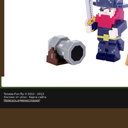
Terraria
-Fun.Ru ©
2012
-
2013
Хостинг от
uCoz
-
Карта сайта
Написать администрации
!