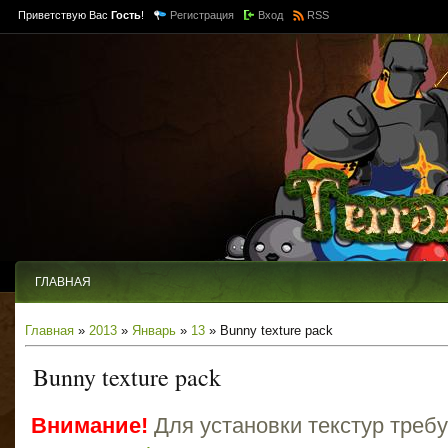
Приветствую Вас
Гость
!
Регистрация
Вход
RSS
ГЛАВНАЯ
Главная
»
2013
»
Январь
»
13
» Bunny texture pack
Bunny texture pack
Внимание!
Для установки текстур треб