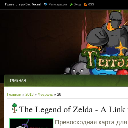
Приветствую Вас
Гость
!
Регистрация
Вход
RSS
ГЛАВНАЯ
Главная
»
2013
»
Февраль
» 28
The Legend of Zelda - A Link t
Превосходная карта для и