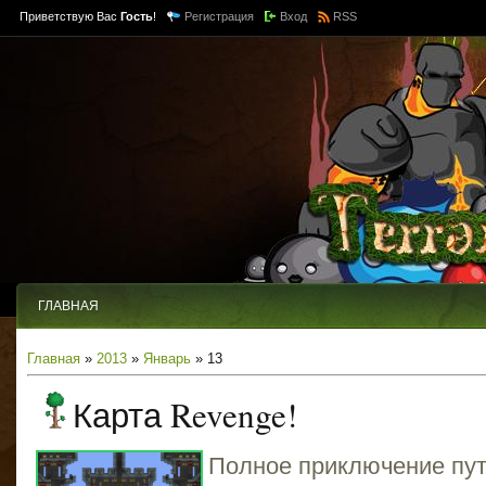
Приветствую Вас
Гость
!
Регистрация
Вход
RSS
ГЛАВНАЯ
Главная
»
2013
»
Январь
» 13
Карта Revenge!
Полное приключение пут